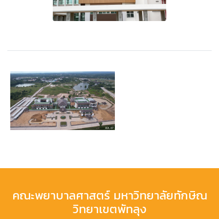
คณะพยาบาลศาสตร์ มหาวิทยาลัยทักษิณ
วิทยาเขตพัทลุง