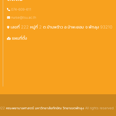
074-609-611
nurse@tsu.ac.th
เลขที่ 222 หมู่ที่ 2 ต.บ้านพร้าว อ.ป่าพะยอม จ.พัทลุง 93210
แผนที่ตั้ง
2 คณะพยาบาลศาสตร์ มหาวิทยาลัยทักษิณ วิทยาเขตพัทลุง All rights reserved. 