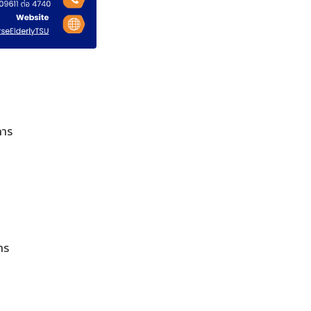
การ
าร