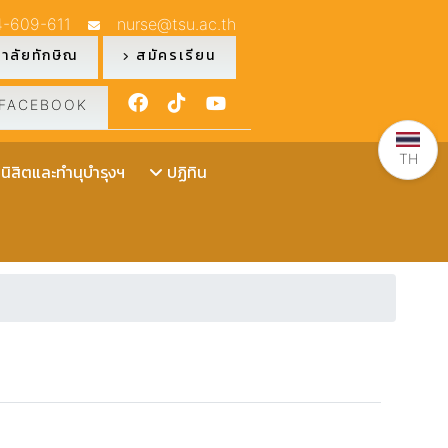
4-609-611
nurse@tsu.ac.th
าลัยทักษิณ
สมัครเรียน
FACEBOOK
TH
ิสิตและทำนุบำรุงฯ
ปฏิทิน