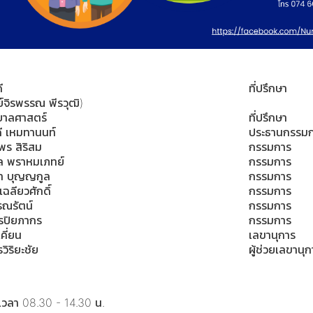
ดี
ที่ปรึกษา
ย์จิรพรรณ พีรวุฒิ)
าลศาสตร์
ที่ปรึกษา
ี เหมทานนท์
ประธานกรรม
พร สิริสม
กรรมการ
มล พราหมเภทย์
กรรมการ
ยา บุญญกูล
กรรมการ
เฉลียวศักดิ์
กรรมการ
รณรัตน์
กรรมการ
มรปิยภากร
กรรมการ
คี่ยน
เลขานุการ
ิริยะชัย
ผู้ช่วยเลขานุก
์ เวลา 08.30 - 14.30 น.