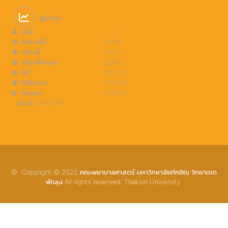
ผู้เข้าชม
วันนี้
2
สัปดาห์นี้
6049
เดือนนี้
6613
เดือนที่ผ่านมา
23592
ปีนี้
181532
ปีที่ผ่านมา
287844
ทั้งหมด
593826
เริ่มนับ 14/03/67
© Copyright © 2022 คณะพยาบาลศาสตร์ มหาวิทยาลัยทักษิณ วิทยาเขต
พัทลุง All rights reserved. Thaksin University