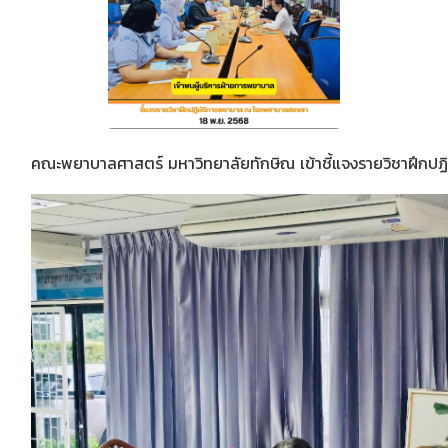
คณะพยาบาลศาสตร์ มหาวิทยาลัยทักษิณ เข้าชี้แจงรายวิชาฝึก