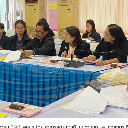
ศจิกายน 2568 คณะฯ โดย อาจารย์ดร.ภาวดี เหมทานนท์ และ คุณเกษร อิ