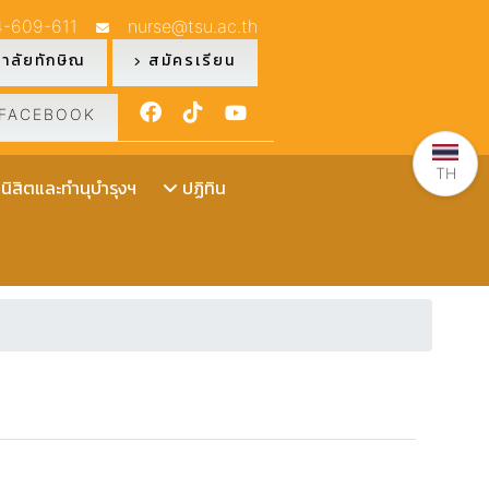
4-609-611
nurse@tsu.ac.th
าลัยทักษิณ
สมัครเรียน
FACEBOOK
TH
ิสิตและทำนุบำรุงฯ
ปฏิทิน