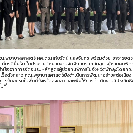
ณะพยาบาลศาสตร์ ผศ.ดร.หทัยรัตน์ แสงจันทร์ พร้อมด้วย อาจารย์ดร
บเกียรติขึ้นรับ ใบประกาศ “หน่วยงานจัดฝึกอบรมหลักสูตรผู้ช่วยคนพิการ
เร็จจากการจัดอบรมหลักสูตรผู้ช่วยคนพิการในจังหวัดพัทลุงโดยคณ
เร็จดังกล่าว คณะพยาบาลศาสตร์ยังดำเนินการพัฒนาอย่าง#ต่อเนื่อง 
ารจัดอบรมในพื้นที่จังหวัดสงขลา และเพื่อให้การดำเนินงานมีประสิท
นที่