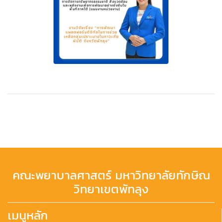
คณะพยาบาลศาสตร์ มหาวิทยาลัยทักษิณ
วิทยาเขตพัทลุง
เมนูหลัก