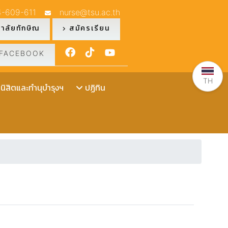
4-609-611
nurse@tsu.ac.th
าลัยทักษิณ
สมัครเรียน
FACEBOOK
TH
ิสิตและทำนุบำรุงฯ
ปฏิทิน