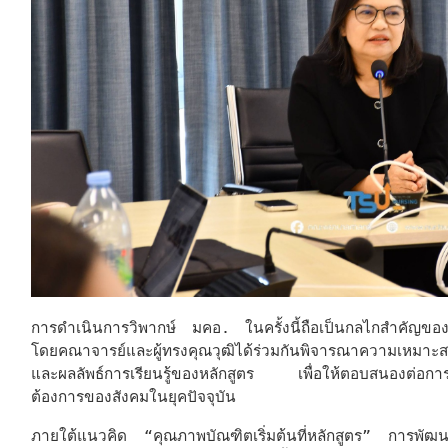
การดำเนินการวิพากษ์ มคอ. ในครั้งนี้ถือเป็นกลไกสำคัญขอ
โดยคณาจารย์และผู้ทรงคุณวุฒิได้ร่วมกันพิจารณาความเหมาะสม
และผลลัพธ์การเรียนรู้ของหลักสูตร เพื่อให้ตอบสนองต่อก
ต้องการของสังคมในยุคปัจจุบัน
ภายใต้แนวคิด
“คุณภาพบัณฑิตเริ่มต้นที่หลักสูตร”
การพัฒนาหล