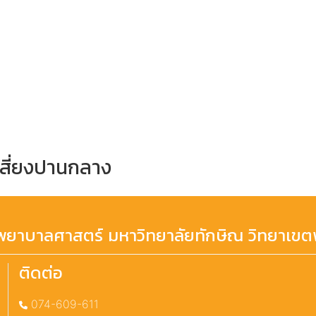
เสี่ยงปานกลาง
ยาบาลศาสตร์ มหาวิทยาลัยทักษิณ วิทยาเขตพ
ติดต่อ
074-609-611