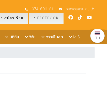
074-609-611
nurse@tsu.ac.th
สมัครเรียน
FACEBOOK
ปฏิทิน
วิจัย
ดาวน์โหลด
MIS
TH