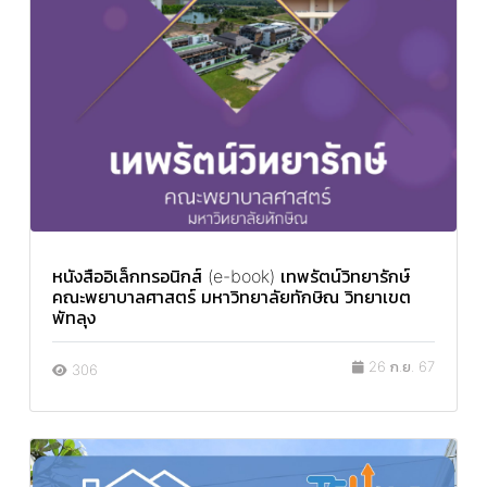
หนังสืออิเล็กทรอนิกส์ (e-book) เทพรัตน์วิทยารักษ์
คณะพยาบาลศาสตร์ มหาวิทยาลัยทักษิณ วิทยาเขต
พัทลุง
26 ก.ย. 67
306