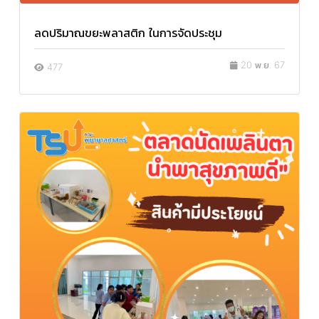
ลดปริมาณขยะพลาสติก ในการจัดประชุม
20 พ.ย. 67
477