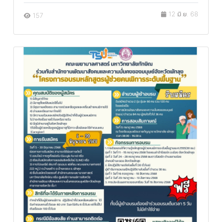
12 มิ.ย. 68
157