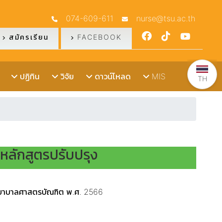
074-609-611
nurse@tsu.ac.th
สมัครเรียน
FACEBOOK
ปฏิทิน
วิจัย
ดาวน์โหลด
MIS
TH
หลักสูตรปรับปรุง
ยาบาลศาสตรบัณฑิต พ.ศ. 2566