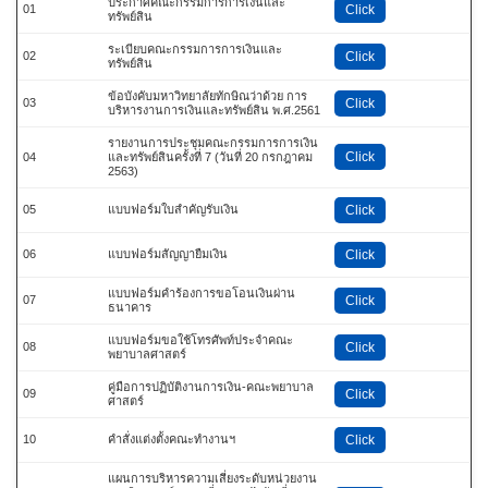
ประกาศคณะกรรมการการเงินและ
01
Click
ทรัพย์สิน
ระเบียบคณะกรรมการการเงินและ
02
Click
ทรัพย์สิน
ข้อบังคับมหาวิทยาลัยทักษิณว่าด้วย การ
03
Click
บริหารงานการเงินและทรัพย์สิน พ.ศ.2561
รายงานการประชุมคณะกรรมการการเงิน
Click
04
และทรัพย์สินครั้งที่ 7 (วันที่ 20 กรกฎาคม
2563)
05
แบบฟอร์มใบสำคัญรับเงิน
Click
06
แบบฟอร์มสัญญายืมเงิน
Click
แบบฟอร์มคำร้องการขอโอนเงินผ่าน
07
Click
ธนาคาร
แบบฟอร์มขอใช้โทรศัพท์ประจำคณะ
08
Click
พยาบาลศาสตร์
คู่มือการปฏิบัติงานการเงิน-คณะพยาบาล
09
Click
ศาสตร์
10
คำสั่งแต่งตั้งคณะทำงานฯ
Click
แผนการบริหารความเสี่ยงระดับหน่วยงาน