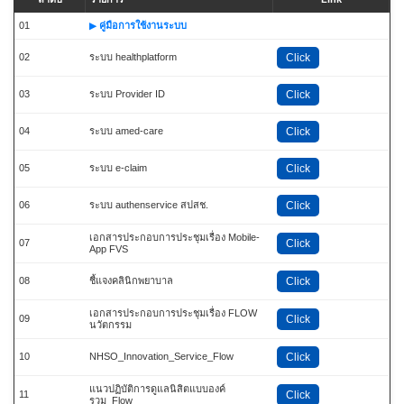
01
คู่มือการใช้งานระบบ
02
ระบบ healthplatform
Click
03
ระบบ Provider ID
Click
04
ระบบ amed-care
Click
05
ระบบ e-claim
Click
06
ระบบ authenservice สปสช.
Click
เอกสารประกอบการประชุมเรื่อง Mobile-
07
Click
App FVS
08
ชี้แจงคลินิกพยาบาล
Click
เอกสารประกอบการประชุมเรื่อง FLOW
09
Click
นวัตกรรม
10
NHSO_Innovation_Service_Flow
Click
แนวปฏิบัติการดูแลนิสิตแบบองค์
11
Click
รวม_Flow