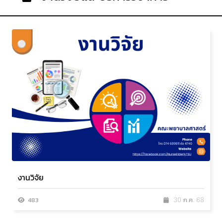
งานวิจัย
483
30 ก.ค. 68